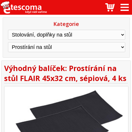
Kategorie
Výhodný balíček: Prostírání na
stůl FLAIR 45x32 cm, sépiová, 4 ks