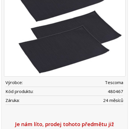
Výrobce:
Tescoma
Kód produktu:
480467
Záruka:
24 měsíců
Je nám líto, prodej tohoto předmětu již