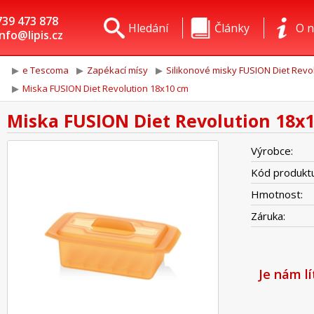
739 473 878
Hledání
Články
O n
info@lipis.cz
e Tescoma
Zapékací mísy
Silikonové misky FUSION Diet Revo
Miska FUSION Diet Revolution 18x10 cm
Miska FUSION Diet Revolution 18x
Výrobce:
Kód produktu
Hmotnost:
Záruka:
Je nám l