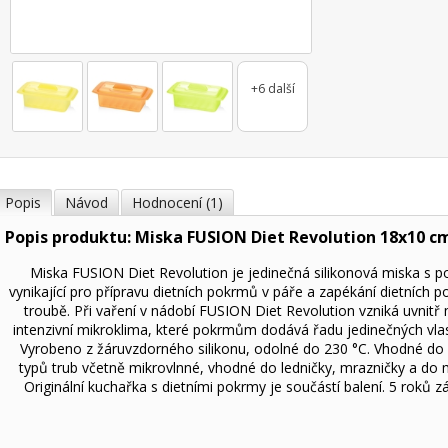
+6 další
Popis
Návod
Hodnocení (1)
Popis produktu: Miska FUSION Diet Revolution 18x10 c
Miska FUSION Diet Revolution je jedinečná silikonová miska s po
vynikající pro přípravu dietních pokrmů v páře a zapékání dietních 
troubě. Při vaření v nádobí FUSION Diet Revolution vzniká uvnitř
intenzivní mikroklima, které pokrmům dodává řadu jedinečných vlas
Vyrobeno z žáruvzdorného silikonu, odolné do 230 °C. Vhodné do
typů trub včetně mikrovlnné, vhodné do ledničky, mrazničky a do 
Originální kuchařka s dietními pokrmy je součástí balení. 5 roků z