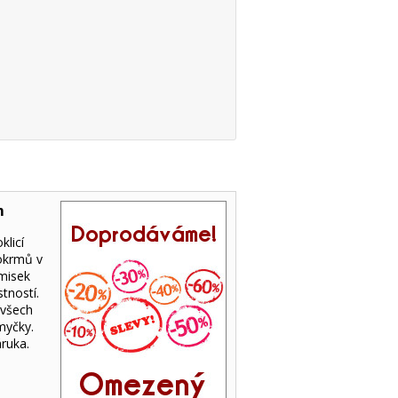
m
klicí
pokrmů v
 misek
tností.
 všech
myčky.
áruka.