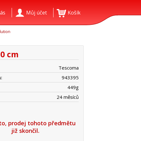
ás
Můj účet
Košík
lution
10 cm
Tescoma
:
943395
449
g
24 měsíců
íto, prodej tohoto předmětu
již skončil.