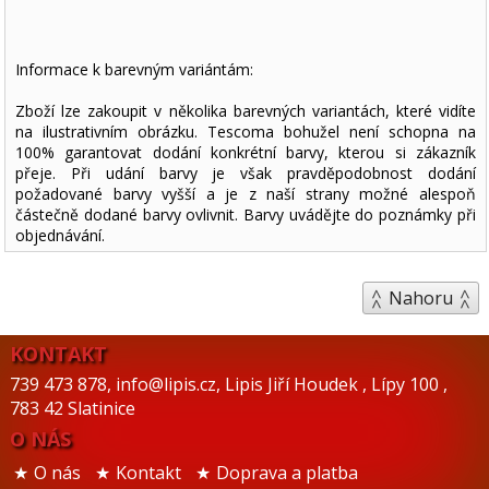
Informace k barevným variántám:
Zboží lze zakoupit v několika barevných variantách, které vidíte
na ilustrativním obrázku. Tescoma bohužel není schopna na
100% garantovat dodání konkrétní barvy, kterou si zákazník
přeje. Při udání barvy je však pravděpodobnost dodání
požadované barvy vyšší a je z naší strany možné alespoň
částečně dodané barvy ovlivnit. Barvy uvádějte do poznámky při
objednávání.
Nahoru
KONTAKT
739 473 878
,
info@lipis.cz
,
Lipis Jiří Houdek
,
Lípy 100
,
783 42 Slatinice
O NÁS
O nás
Kontakt
Doprava a platba