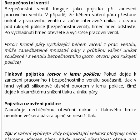
Bezpečnostní ventil
Bezpečnostní ventil funguje jako pojistka při zanesení
pracovního ventilu. V případě, že během vaření pára přestane
unikat z pracovního ventilu a začne intenzivně unikat z otvoru
pod rukojetí poklice (bezpečnostní ventil), hrnec ihned odstavte.
Po vychladnutí hrnec otevřete a vyčistěte pracovní ventil.
Pozor! Kromě páry vycházející během vaření z prac. ventilu,
může zanedbatelné množství páry v průběhu vaření unikat
současně i z ventilu bezpečnostního (pozn. otvoru pod rukojeti
poklice).
Tlaková pojistka
(otvor v lemu poklice)
Pokud dojde k
zanesení pracovního i bezpečnostního ventilu současně, tlak v
hrnci vytlačí silikonové těsnění otvorem v lemu poklice, čímž
dojde k okamžitému snížení tlaku a úniku páry.
Pojistka uzavření poklice
Zabraňuje nechtěnému otevření dokud z tlakového hrnce
neunikne veškerá pára a úplně se nesníží tlak.
Tip:
K vaření vybírejte vždy odpovídající velikost plotýnky nebo
plamene. Plamen plynu nikdy nesmí přesahovat okraje dna