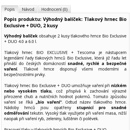
Popis
Návod
Hodnocení (0)
Popis produktu: Výhodný balíček: Tlakový hrnec Bio
Exclusive + DUO, 2 kusy
Výhodný balíček
obsahuje 2 kusy tlakového hrnce Bio Exclusive
+ DUO 4.0 a 6.0 l.
Tlakový hrnec BIO EXCLUSIVE + Tescoma je nástupcem
legendární řady tlakových hrnců Bio Exclusive, která již řadu let
přináší do českých domácností
snadné, rychlé a bezpečné
vaření
. Tlakové hrnce disponují všemi moderními a
bezpečnostními prvky.
Tlakový hrnec Bio Exclusive + DUO umožňuje vaření při
nízkém
nebo vysokém tlaku
, což přispívá k zachování výrazné
přirozené chuti a nutričních hodnot pokrmů. Tomuto způsobu
vaření se říká
„bio vaření“
. Odtud název tlakového hrnce.
Nádoby hrnců jsou opatřeny
stupnicí pro snadné
odměřování
tekutin. Vysoký tlak využijete při vaření masa, nižší
naopak při vaření ryb, zeleniny, luštěnin či polévek.
Pracovní tlaky v tlakových hrncích Bio Exclusive + DUO