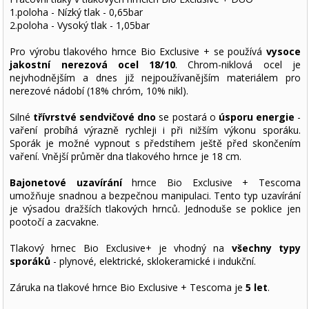
1.poloha - Nízký tlak - 0,65bar
2.poloha - Vysoký tlak - 1,05bar
Pro výrobu tlakového hrnce Bio Exclusive + se používá
vysoce
jakostní nerezová ocel 18/10
. Chrom-niklová ocel je
nejvhodnějším a dnes již nejpoužívanějším materiálem pro
nerezové nádobí (18% chróm, 10% nikl).
Silné
třívrstvé sendvičové dno
se postará o
úsporu energie
-
vaření probíhá výrazně rychleji i při nižším výkonu sporáku.
Sporák je možné vypnout s předstihem ještě před skončením
vaření. Vnější průměr dna tlakového hrnce je 18 cm.
Bajonetové uzavírání
hrnce Bio Exclusive + Tescoma
umožňuje snadnou a bezpečnou manipulaci. Tento typ uzavírání
je výsadou dražších tlakových hrnců. Jednoduše se poklice jen
pootočí a zacvakne.
Tlakový hrnec Bio Exclusive+ je vhodný na
všechny typy
sporáků
- plynové, elektrické, sklokeramické i indukční.
Záruka na tlakové hrnce Bio Exclusive + Tescoma je
5 let
.