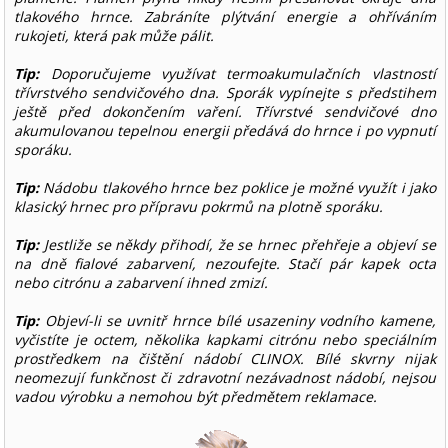
tlakového hrnce. Zabráníte plýtvání energie a ohříváním
rukojeti, která pak může pálit.
Tip:
Doporučujeme využívat termoakumulačních vlastností
třívrstvého sendvičového dna. Sporák vypínejte s předstihem
ještě před dokončením vaření. Třívrstvé sendvičové dno
akumulovanou tepelnou energii předává do hrnce i po vypnutí
sporáku.
Tip:
Nádobu tlakového hrnce bez poklice je možné využít i jako
klasický hrnec pro přípravu pokrmů na plotně sporáku.
Tip:
Jestliže se někdy přihodí, že se hrnec přehřeje a objeví se
na dně fialové zabarvení, nezoufejte. Stačí pár kapek octa
nebo citrónu a zabarvení ihned zmizí.
Tip:
Objeví-li se uvnitř hrnce bílé usazeniny vodního kamene,
vyčistíte je octem, několika kapkami citrónu nebo speciálním
prostředkem na čištění nádobí CLINOX. Bílé skvrny nijak
neomezují funkčnost či zdravotní nezávadnost nádobí, nejsou
vadou výrobku a nemohou být předmětem reklamace.