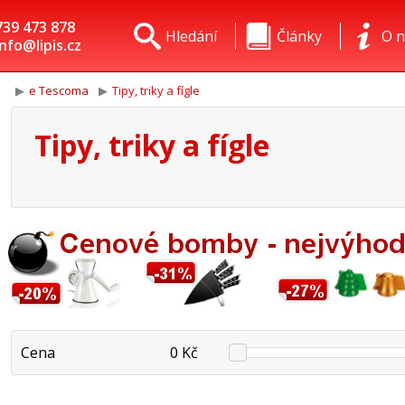
739 473 878
Hledání
Články
O n
info@lipis.cz
e Tescoma
Tipy, triky a fígle
Tipy, triky a fígle
Cena
0 Kč