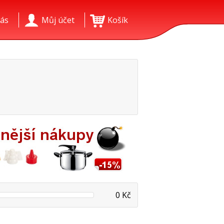
ás
Můj účet
Košík
0 Kč