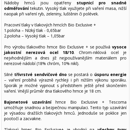
Nádoby hrnců jsou opatřeny
stupnicí pro snadné
odměřování
tekutin. Vysoký tlak využijete při vaření masa, nižší
naopak při vaření ryb, zeleniny, luštěnin či polévek.
Pracovní tlaky v tlakových hrncích Bio Exclusive +
1.poloha – Nízký tlak - 0,65bar
2.poloha – Vysoký tlak – 1,05bar
Pro výrobu tlakového hrnce Bio Exclusive + se používá
vysoce
jakostní nerezová ocel 18/10
. Chrom-niklová ocel je
nejvhodnějším a dnes již nejpoužívanějším materiálem pro
nerezové nádobí (18% chróm, 10% nikl).
Silné
třívrstvé sendvičové dno
se postará o
úsporu energie
– vaření probíhá výrazně rychleji i při nižším výkonu sporáku.
Sporák je možné vypnout s předstihem ještě před skončením
vaření. Vnější průměr dna tlakového hrnce je 18 cm.
Bajonetové uzavírání
hrnce Bio Exclusive + Tescoma
umožňuje snadnou a bezpečnou manipulaci. Tento typ uzavírání
je výsadou dražších tlakových hrnců. Jednoduše se poklice jen
pootočí a zacvakne.
Tlakový hrnec Bio Exclusive+ je vhodný na
všechny typy