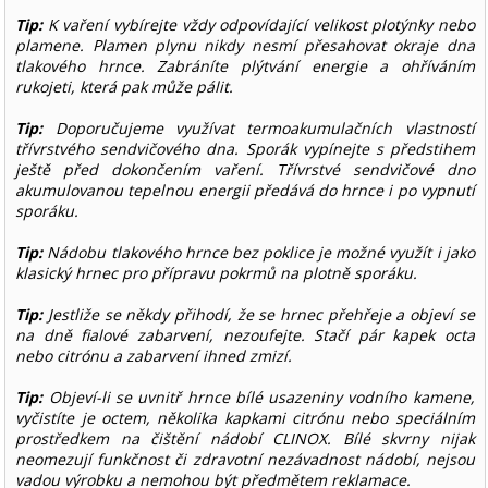
Tip:
K vaření vybírejte vždy odpovídající velikost plotýnky nebo
plamene. Plamen plynu nikdy nesmí přesahovat okraje dna
tlakového hrnce. Zabráníte plýtvání energie a ohříváním
rukojeti, která pak může pálit.
Tip:
Doporučujeme využívat termoakumulačních vlastností
třívrstvého sendvičového dna. Sporák vypínejte s předstihem
ještě před dokončením vaření. Třívrstvé sendvičové dno
akumulovanou tepelnou energii předává do hrnce i po vypnutí
sporáku.
Tip:
Nádobu tlakového hrnce bez poklice je možné využít i jako
klasický hrnec pro přípravu pokrmů na plotně sporáku.
Tip:
Jestliže se někdy přihodí, že se hrnec přehřeje a objeví se
na dně fialové zabarvení, nezoufejte. Stačí pár kapek octa
nebo citrónu a zabarvení ihned zmizí.
Tip:
Objeví-li se uvnitř hrnce bílé usazeniny vodního kamene,
vyčistíte je octem, několika kapkami citrónu nebo speciálním
prostředkem na čištění nádobí CLINOX. Bílé skvrny nijak
neomezují funkčnost či zdravotní nezávadnost nádobí, nejsou
vadou výrobku a nemohou být předmětem reklamace.