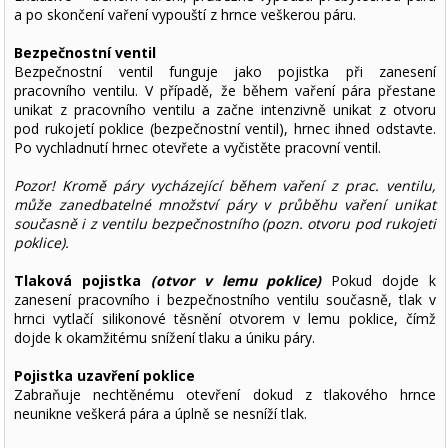
a po skončení vaření vypouští z hrnce veškerou páru.
Bezpečnostní ventil
Bezpečnostní ventil funguje jako pojistka při zanesení
pracovního ventilu. V případě, že během vaření pára přestane
unikat z pracovního ventilu a začne intenzivně unikat z otvoru
pod rukojetí poklice (bezpečnostní ventil), hrnec ihned odstavte.
Po vychladnutí hrnec otevřete a vyčistěte pracovní ventil.
Pozor! Kromě páry vycházející během vaření z prac. ventilu,
může zanedbatelné množství páry v průběhu vaření unikat
současně i z ventilu bezpečnostního (pozn. otvoru pod rukojeti
poklice).
Tlaková pojistka
(otvor v lemu poklice)
Pokud dojde k
zanesení pracovního i bezpečnostního ventilu současně, tlak v
hrnci vytlačí silikonové těsnění otvorem v lemu poklice, čímž
dojde k okamžitému snížení tlaku a úniku páry.
Pojistka uzavření poklice
Zabraňuje nechtěnému otevření dokud z tlakového hrnce
neunikne veškerá pára a úplně se nesníží tlak.