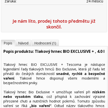
Záruka:
24 měsíců
Je nám líto, prodej tohoto předmětu již
skončil.
Popis
Návod
Hodnocení (1)
Popis produktu: Tlakový hrnec BIO EXCLUSIVE + , 4.0 l
Tlakový hrnec BIO EXCLUSIVE + Tescoma je nástupce
legendární řady tlakových hrnců Bio Exclusive, která již řadu let
přináší do českých domácností
snadné, rychlé a bezpečné
vaření
. Tlakové hrnce disponují všemi moderními a
bezpečnostními prvky.
Tlakový hrnec Bio Exclusive + umožňuje vaření při
nízkém
nebo vysokém tlaku
, což přispívá k zachování výrazné
přirozené chuti a nutričních hodnot pokrmů. Tomuto způsobu
vaření se říká
„bio vaření“
. Odtud název tlakového hrnce.