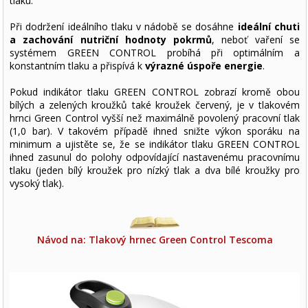
tlaku.
Při dodržení ideálního tlaku v nádobě se dosáhne
ideální chuti
a zachování nutriční hodnoty pokrmů
, neboť vaření se
systémem GREEN CONTROL probíhá při optimálním a
konstantním tlaku a přispívá k
výrazné úspoře energie
.
Pokud indikátor tlaku GREEN CONTROL zobrazí kromě obou
bílých a zelených kroužků také kroužek červený, je v tlakovém
hrnci Green Control vyšší než maximálně povolený pracovní tlak
(1,0 bar). V takovém případě ihned snižte výkon sporáku na
minimum a ujistěte se, že se indikátor tlaku GREEN CONTROL
ihned zasunul do polohy odpovídající nastavenému pracovnímu
tlaku (jeden bílý kroužek pro nízký tlak a dva bílé kroužky pro
vysoký tlak).
Návod na: Tlakový hrnec Green Control Tescoma