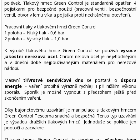
polévek. Tlakový hrnec Green Control je standardně opatřen 4
pojistkami pro bezpečné použití (pracovní ventil, bezpečnostní
ventil, otvor v lemu víka a pojistka proti nechtěnému otevření).
Pracovní tlaky v tlakovém hrnci Green Control
1.poloha – Nízký tlak - 0,6 bar
2.poloha – Vysoký tlak – 1,0 bar
K výrobě tlakového hrnce Green Control se používá
vysoce
jakostní nerezová ocel
. Chrom-niklová ocel je nejvhodnějším
a v dnešní době nejpoužívanějším materiálem pro nerezové
nádobí.
Masivní
třívrstvé sendvičové dno
se postará o
úsporu
energie
– vaření probíhá výrazně rychleji i při nižším výkonu
sporáku. Sporák je možné vypnout s předstihem ještě před
skončením vaření.
Díky bajonetovému uzavírání je manipulace s tlakovým hrncem
Green Control Tescoma snadná a bezpečná. Tento typ uzavírání
je výsadou dražších tlakových hrnců. Jednoduše se poklice jen
pootočí a zacvakne.
Tlakový hrnec Green Control je vhodný na
všechny typy