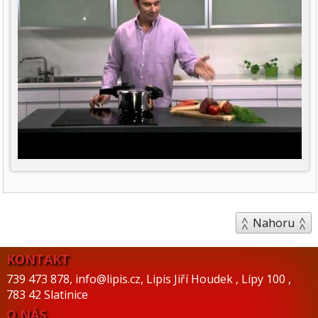
Nahoru
KONTAKT
739 473 878
,
info@lipis.cz
,
Lipis Jiří Houdek
,
Lípy 100
,
783 42 Slatinice
O NÁS