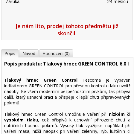
Záruka:
24 měsíců
Je nám líto, prodej tohoto předmětu již
skončil.
Popis
Návod
Hodnocení (0)
Popis produktu: Tlakový hrnec GREEN CONTROL 6.0 l
Tlakový hrnec Green Control
Tescoma je vybaven
indikátorem GREEN CONTROL pro přesnou kontrolu tlaku uvnitř
nádoby. Ke všem moderním bezpečnostním prvkům, tak přibývá
další, který usnadní práci a přispěje k lepší chuti připravovaných
pokrmů.
Tlakový hrnec Green Control umožňuje vaření při
nízkém či
vysokém tlaku
, což přispívá k uchování přirozené chuti a
nutričních hodnot pokrmů. Vysoký tlak využijete například při
vaření masa, nižší naopak při vaření zeleniny, ryb, luštěnin či