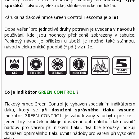
sporáků
– plynové, elektrické, sklokeramické i indukční.
Záruka na tlakové hrnce Green Control Tescoma je
5 let
.
Doba vaření pro jednotlivé druhy potravin je uvedena v návodu k
používání, kde jsou hodnoty přehledně zobrazeny v tabulce.
Papírový návod je přiložen u zboží. Je možné také stáhnout
návod v elektronické podobě (*.pdf) viz níže.
Co je indikátor
GREEN CONTROL
?
Tlakový hrnec Green Control je vybaven speciálním indikátorem
tlaku, který se
při dosažení správného tlaku vysune
.
Indikátor GREEN CONTROL je zabudovaný v úchytu poklice -
jeden bílý kroužek indikuje dosažení optimálního tlaku uvnitř
nádoby pro vaření při nízkém tlaku, dva bílé kroužky indikují
dosažení optimálního tlaku uvnitř nádoby pro vaření při vysokém