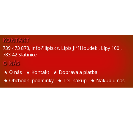
KONTAKT
739 473 878
,
info@lipis.cz
,
Lipis Jiří Houdek
,
Lípy 100
,
783 42 Slatinice
O NÁS
O nás
Kontakt
Doprava a platba
Obchodní podmínky
Tel. nákup
Nákup u nás