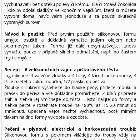
vychutnavat i bez doteku polevy či krému. Bílá či tmavá čokoláda
- kdo by odolal sladkým velikonočnim vajičkům, která si můžete
vytvořit doma, navíc velmi jednoduše a za použiti skutečně
vybraných surovin.
Návod k použití:
Před prvním použitím silikonovou formu
umyjte, osuště a důkladně vymažte jedlým olejem nebo
pokrmovým tukem. Formu již dále nevymazávejte, znovu
vymažte pouze v případě silného odmaštění, např. po častém
mytí v myčce.
Recept - 6 velikonočních vajec z piškotového těsta:
Ingredience: 4 vaječné žloutky a 4 bílky, 4 lžíce hladké mouky, 4
lžíce mletého cukru moučka, 1/2 prášku do pečiva.
Žloutky s cukrem vyšlehejte do hladké pěny, přidejte mouku a
prášek do pečiva a vše důkladně promíchejte. Z bílků připravte
sníh a zlehka jej vmíchejte do těsta. Těsto nalijte do formy a
zlehka pečte v rozehřáté troubě na 180°C asi 15-20 minut do
zhnědnutí. Upečená vejce nechte vychladnout, poté mírným
tlakem na dno formy vyklopte a ozdobte.
Pečení v plynové, elektrické a horkovzdušné troubě:
Silikonovou formu s pokrmem vkládejte do trouby vždy na