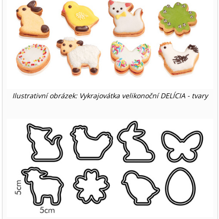
Ilustrativní obrázek: Vykrajovátka velikonoční DELÍCIA - tvary