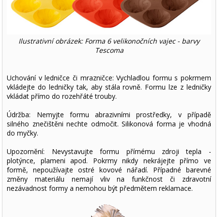
Ilustrativní obrázek: Forma 6 velikonočních vajec - barvy
Tescoma
Uchování v ledničce či mrazničce: Vychladlou formu s pokrmem
vkládejte do ledničky tak, aby stála rovně. Formu lze z ledničky
vkládat přímo do rozehřáté trouby.
Údržba: Nemyjte formu abrazivními prostředky, v případě
silného znečištěni nechte odmočit. Silikonová forma je vhodná
do myčky.
Upozornění: Nevystavujte formu přímému zdroji tepla -
plotýnce, plameni apod. Pokrmy nikdy nekrájejte přímo ve
formě, nepoužívajte ostré kovové nářadí. Případné barevné
změny materiálu nemají vliv na funkčnost či zdravotní
nezávadnost formy a nemohou být předmětem reklamace.