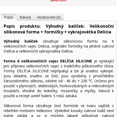
Popis
Návod
Hodnocení (0)
Popis produktu: Výhodný balíček: Velikonoční
silikonová forma + formičky + vykrajovátka Delícia
Výhodný balíček
obsahuje silikonovou formu na 6
velikonočních vajec Delícia, originální formičky na plněné cukroví
Delícia a velikonoční vykrajovátka Delícia.
Forma 6 velikonočních vajec DELÍCIA SILICONE
je vynikající
pro přípravu velikonočních vajec z tradičního piškotového těsta.
Formy DELÍCIA SILICONE nepřipalují a lze je snadno vyklopit.
Jsou skladné, snadno se čistí, jsou vyrobeny z prvotřídního
žáruvzdorného silikonu, odolné od - 40 do + 230 °C. Určeno pro
použití v plynových, elektrických, horkovzdušných a mikrovlnných
troubách, vhodné do ledničky, mrazničky a myčky. Návod k
použití a recept uvnitř balení. 5 roků záruka.
Silikonová forma obsahuje šest formiček ve tvaru vajíček s
reliefním motivem Velikonoc. Výsledné kousky cukroví tudiž není
nutné zdobit a vy si můžete lakavé piškotové cukroví