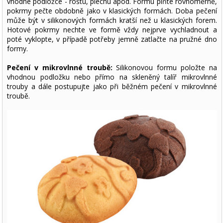
vhodné podložce - roštu, plechu apod. Formu plňte rovnoměrně,
pokrmy pečte obdobně jako v klasických formách. Doba pečení
může být v silikonových formách kratší než u klasických forem.
Hotové pokrmy nechte ve formě vždy nejprve vychladnout a
poté vyklopte, v případě potřeby jemně zatlačte na pružné dno
formy.
Pečení v mikrovlnné troubě:
Silikonovou formu položte na
vhodnou podložku nebo přímo na skleněný talíř mikrovlnné
trouby a dále postupujte jako při běžném pečení v mikrovlnné
troubě.