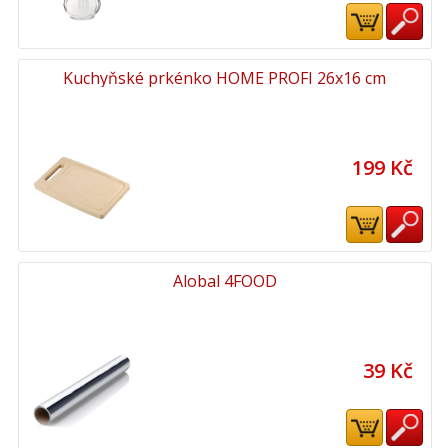
Kuchyňské prkénko HOME PROFI 26x16 cm
199 Kč
Alobal 4FOOD
39 Kč