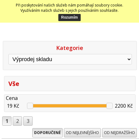
Při poskytování našich služeb nám pomáhají soubory cookie.
Využíváním našich služeb s jejich používáním souhlasíte.
Kategorie
Vše
Cena
19 Kč
2200 Kč
1
2
3
DOPORUČENÉ
OD NEJLEVNĚJŠÍHO
OD NEJDRAŽŠÍHO