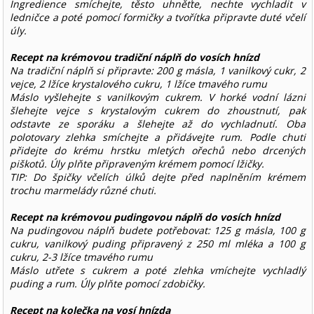
Ingredience smíchejte, těsto uhněťte, nechte vychladit v
ledničce a poté pomocí formičky a tvořítka připravte duté včelí
úly.
Recept na krémovou tradiční náplň do vosích hnízd
Na tradiční náplň si připravte: 200 g másla, 1 vanilkový cukr, 2
vejce, 2 lžíce krystalového cukru, 1 lžíce tmavého rumu
Máslo vyšlehejte s vanilkovým cukrem. V horké vodní lázni
šlehejte vejce s krystalovým cukrem do zhoustnutí, pak
odstavte ze sporáku a šlehejte až do vychladnutí. Oba
polotovary zlehka smíchejte a přidávejte rum. Podle chuti
přidejte do krému hrstku mletých ořechů nebo drcených
piškotů. Úly plňte připraveným krémem pomocí lžičky.
TIP: Do špičky včelích úlků dejte před naplněním krémem
trochu marmelády různé chuti.
Recept na krémovou pudingovou náplň do vosích hnízd
Na pudingovou náplň budete potřebovat: 125 g másla, 100 g
cukru, vanilkový puding připravený z 250 ml mléka a 100 g
cukru, 2-3 lžíce tmavého rumu
Máslo utřete s cukrem a poté zlehka vmíchejte vychladlý
puding a rum. Úly plňte pomocí zdobičky.
Recept na kolečka na vosí hnízda