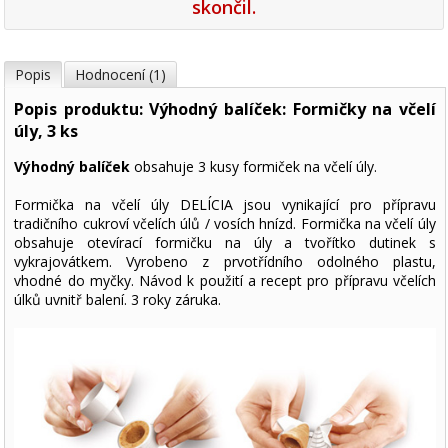
skončil.
Popis
Hodnocení (1)
Popis produktu: Výhodný balíček: Formičky na včelí
úly, 3 ks
Výhodný balíček
obsahuje 3 kusy formiček na včelí úly.
Formička na včelí úly DELÍCIA jsou vynikající pro přípravu
tradičního cukroví včelích úlů / vosích hnízd. Formička na včelí úly
obsahuje otevírací formičku na úly a tvořítko dutinek s
vykrajovátkem. Vyrobeno z prvotřídního odolného plastu,
vhodné do myčky. Návod k použití a recept pro přípravu včelích
úlků uvnitř balení. 3 roky záruka.