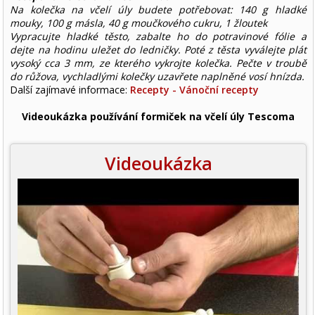
Na kolečka na včelí úly budete potřebovat: 140 g hladké
mouky, 100 g másla, 40 g moučkového cukru, 1 žloutek
Vypracujte hladké těsto, zabalte ho do potravinové fólie a
dejte na hodinu uležet do ledničky. Poté z těsta vyválejte plát
vysoký cca 3 mm, ze kterého vykrojte kolečka. Pečte v troubě
do růžova, vychladlými kolečky uzavřete naplněné vosí hnízda.
Další zajímavé informace:
Recepty - Vánoční recepty
Videoukázka používání formiček na včelí úly Tescoma
Videoukázka