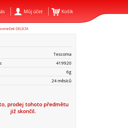
ás
Můj účet
Košík
voneček DELÍCIA
Tescoma
:
419920
6
g
24 měsíců
íto, prodej tohoto předmětu
již skončil.