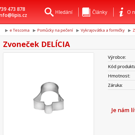
739 473 878
Hledání
Články
O n
info@lipis.cz
e Tescoma
Pomůcky na pečení
Vykrajovátka a formičky
Z
Zvoneček DELÍCIA
Výrobce:
Kód produktu
Hmotnost:
Záruka:
Je nám l