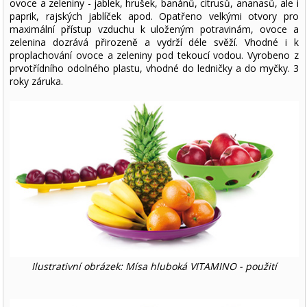
ovoce a zeleniny - jablek, hrušek, banánů, citrusů, ananasů, ale i
paprik, rajských jablíček apod. Opatřeno velkými otvory pro
maximální přístup vzduchu k uloženým potravinám, ovoce a
zelenina dozrává přirozeně a vydrží déle svěží. Vhodné i k
proplachování ovoce a zeleniny pod tekoucí vodou. Vyrobeno z
prvotřídního odolného plastu, vhodné do ledničky a do myčky. 3
roky záruka.
Ilustrativní obrázek: Mísa hluboká VITAMINO - použití