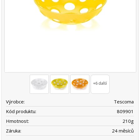
+6 další
Výrobce:
Tescoma
Kód produktu:
809901
Hmotnost:
210
g
Záruka:
24 měsíců