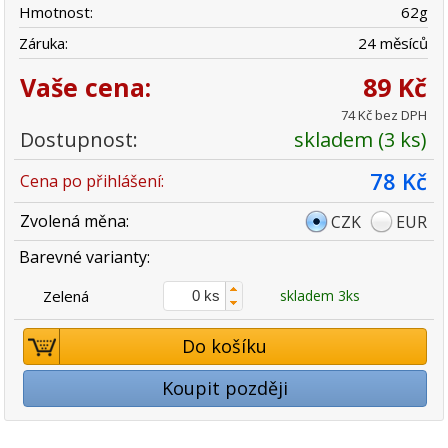
Hmotnost:
62
g
Záruka:
24 měsíců
Vaše cena:
89 Kč
74 Kč bez DPH
Dostupnost:
skladem (3 ks)
78 Kč
Cena po přihlášení:
Zvolená měna:
CZK
EUR
Barevné varianty:
Zelená
skladem 3ks
Do košíku
Koupit později