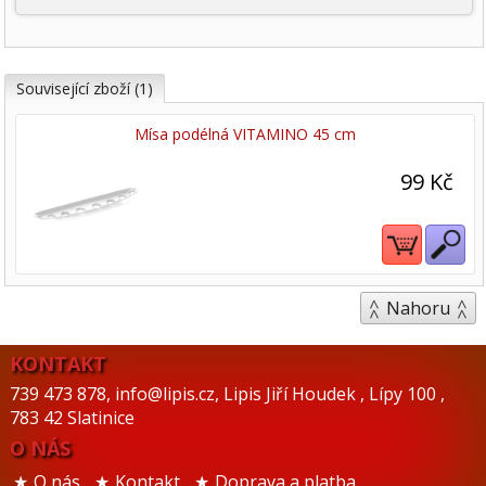
Související zboží (1)
Mísa podélná VITAMINO 45 cm
99 Kč
Nahoru
KONTAKT
739 473 878
,
info@lipis.cz
,
Lipis Jiří Houdek
,
Lípy 100
,
783 42 Slatinice
O NÁS
O nás
Kontakt
Doprava a platba