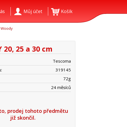
ás
Můj účet
Košík
Woody
20, 25 a 30 cm
Tescoma
:
319145
72
g
24 měsíců
íto, prodej tohoto předmětu
již skončil.