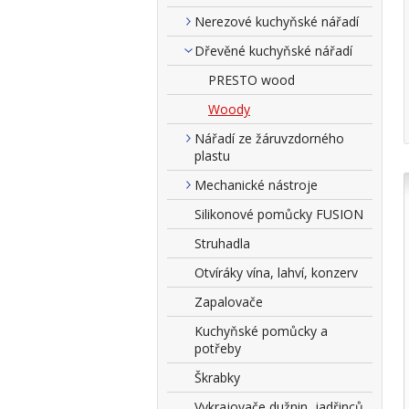
Nerezové kuchyňské nářadí
Dřevěné kuchyňské nářadí
PRESTO wood
Woody
Nářadí ze žáruvzdorného
plastu
Mechanické nástroje
Silikonové pomůcky FUSION
Struhadla
Otvíráky vína, lahví, konzerv
Zapalovače
Kuchyňské pomůcky a
potřeby
Škrabky
Vykrajovače dužnin, jadřinců