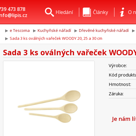
739 473 878
Hledání
Články
O n
info@lipis.cz
e Tescoma
Kuchyňské nářadí
Dřevěné kuchyňské nářadí
Sada 3 ks oválných vařeček WOODY 20, 25 a 30 cm
Sada 3 ks oválných vařeček WOODY 
Výrobce:
Kód produktu
Hmotnost:
Záruka:
Je nám l