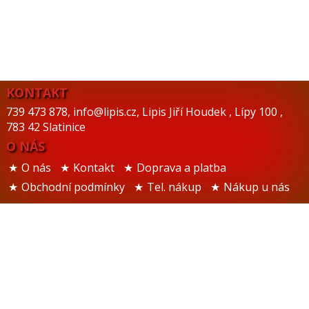
KONTAKT
739 473 878
,
info@lipis.cz
,
Lipis Jiří Houdek
,
Lípy 100
,
783 42 Slatinice
O NÁS
O nás
Kontakt
Doprava a platba
Obchodní podmínky
Tel. nákup
Nákup u nás