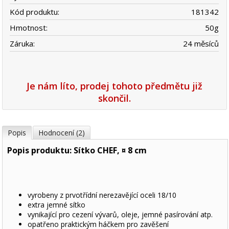
Kód produktu:
181342
Hmotnost:
50
g
Záruka:
24 měsíců
Je nám líto, prodej tohoto předmětu již
skončil.
Popis
Hodnocení (2)
Popis produktu: Sítko CHEF, ¤ 8 cm
vyrobeny z prvotřídní nerezavějící oceli 18/10
extra jemné sítko
vynikající pro cezení vývarů, oleje, jemné pasírování atp.
opatřeno praktickým háčkem pro zavěšení