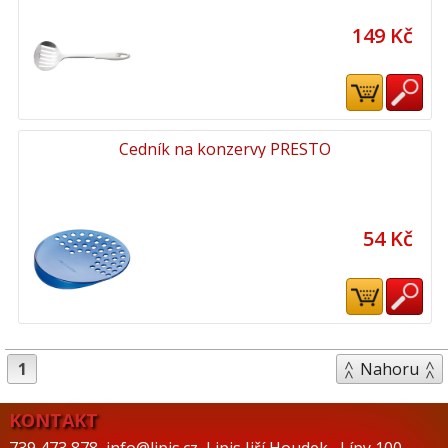
149 Kč
Cedník na konzervy PRESTO
54 Kč
1
Nahoru
KONTAKT
739 473 878
,
info@lipis.cz
,
Lipis Jiří Houdek
,
Lípy 100
,