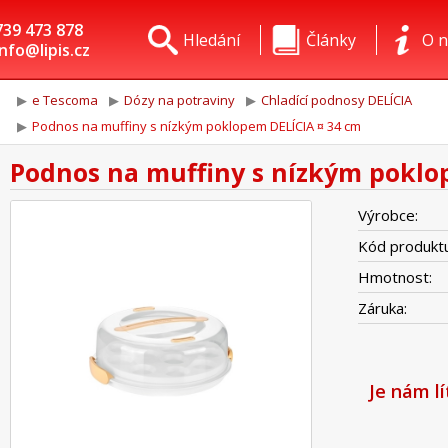
739 473 878
Hledání
Články
O n
info@lipis.cz
e Tescoma
Dózy na potraviny
Chladící podnosy DELÍCIA
Podnos na muffiny s nízkým poklopem DELÍCIA ¤ 34 cm
Podnos na muffiny s nízkým poklo
Výrobce:
Kód produktu
Hmotnost:
Záruka:
Je nám l