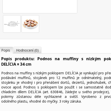
Popis
Hodnocení (0)
Popis produktu: Podnos na muffiny s nízkým po
DELÍCIA ¤ 34 cm
Podnos na muffiny s nízkým poklopem DELÍCIA je vynikající pro pře
podávání muffinů, stojánek pro 12 muffinů je odnímatelný, po
stojánku je vhodný i pro přenášení dortů, dezertů, jednohubek, ch
ovoce apod. Podnos s poklopem lze použít i se samostatně do
chladicím dílem DELÍCIA (art. 630846, žádejte u svého prodejce),
pokrmy zůstanou déle vychlazené a svěží. Vyrobeno z prvot
odolného plastu, vhodné do myčky. 3 roky záruka.