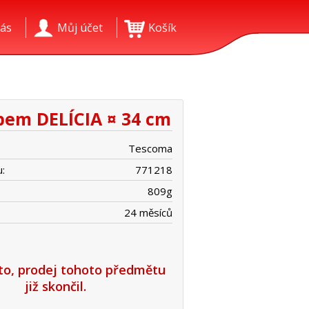
ás
Můj účet
Košík
pem DELÍCIA ¤ 34 cm
Tescoma
:
771218
809
g
24 měsíců
íto, prodej tohoto předmětu
již skončil.