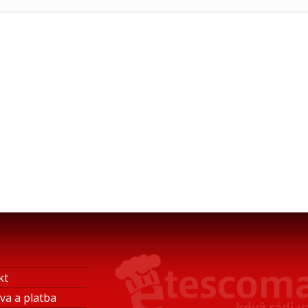
kt
va a platba