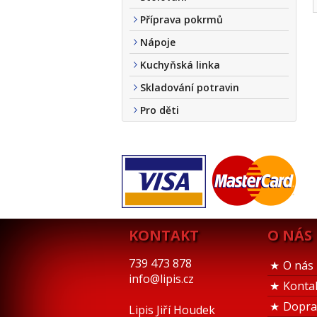
Příprava pokrmů
Nápoje
Kuchyňská linka
Skladování potravin
Pro děti
KONTAKT
O NÁS
739 473 878
O nás
info@lipis.cz
Konta
Dopra
Lipis Jiří Houdek