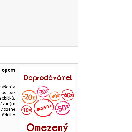
klopem
nášení a
dnos bez
lebíčků,
dávaným
 vložené
řídního