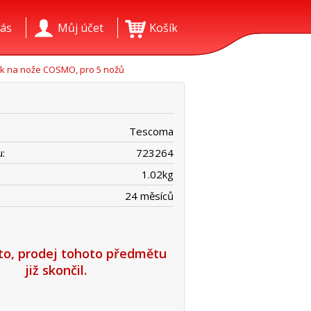
ás
Můj účet
Košík
ok na nože COSMO, pro 5 nožů
Tescoma
:
723264
1.02
kg
24 měsíců
íto, prodej tohoto předmětu
již skončil.