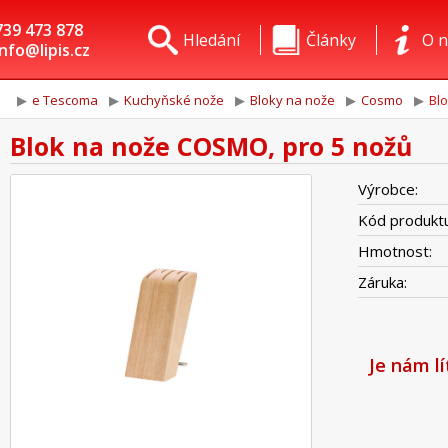
739 473 878
Hledání
Články
O n
info@lipis.cz
e Tescoma
Kuchyňské nože
Bloky na nože
Cosmo
Bl
Blok na nože COSMO, pro 5 nožů
Výrobce:
Kód produktu
Hmotnost:
Záruka:
Je nám l