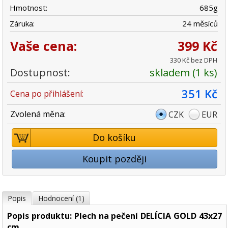
Hmotnost:
685
g
Záruka:
24 měsíců
Vaše cena:
399 Kč
330 Kč bez DPH
Dostupnost:
skladem (1 ks)
351 Kč
Cena po přihlášení:
Zvolená měna:
CZK
EUR
Do košíku
Koupit později
Popis
Hodnocení (1)
Popis produktu: Plech na pečení DELÍCIA GOLD 43x27
cm