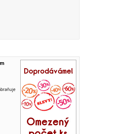
cm
braňuje