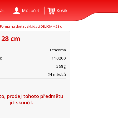
ás
Můj účet
Košík
Forma na dort rozkládací DELICIA ¤ 28 cm
 28 cm
Tescoma
:
110200
368
g
24 měsíců
íto, prodej tohoto předmětu
již skončil.