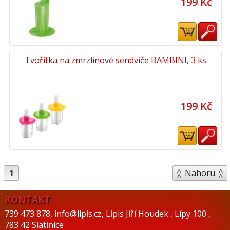
199 Kč
Tvořítka na zmrzlinové sendviče BAMBINI, 3 ks
199 Kč
1
Nahoru
KONTAKT
739 473 878
,
info@lipis.cz
,
Lipis Jiří Houdek
,
Lípy 100
,
783 42 Slatinice