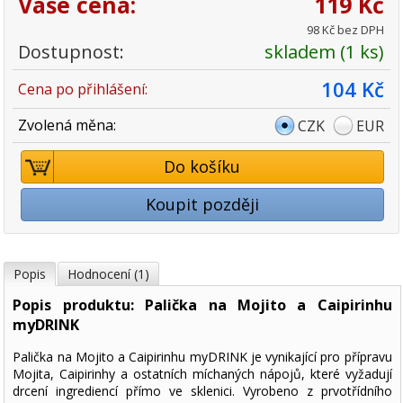
Vaše cena:
119 Kč
98 Kč bez DPH
Dostupnost:
skladem (1 ks)
104 Kč
Cena po přihlášení:
Zvolená měna:
CZK
EUR
Do košíku
Koupit později
Popis
Hodnocení (1)
Popis produktu: Palička na Mojito a Caipirinhu
myDRINK
Palička na Mojito a Caipirinhu myDRINK je vynikající pro přípravu
Mojita, Caipirinhy a ostatních míchaných nápojů, které vyžadují
drcení ingrediencí přímo ve sklenici. Vyrobeno z prvotřídního