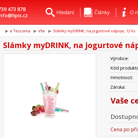
739 473 878
Hledání
Články
O n
info@lipis.cz
e Tescoma
Vše
Slámky myDRINK, na jogurtové nápoje, 12 ks
Slámky myDRINK, na jogurtové náp
Výrobce:
Kód produktu
Hmotnost:
Záruka:
Vaše c
Dostupno
Cena po při