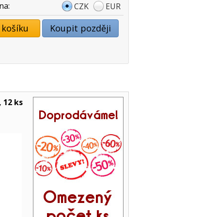
na:
CZK
EUR
 košíku
Koupit později
 12 ks