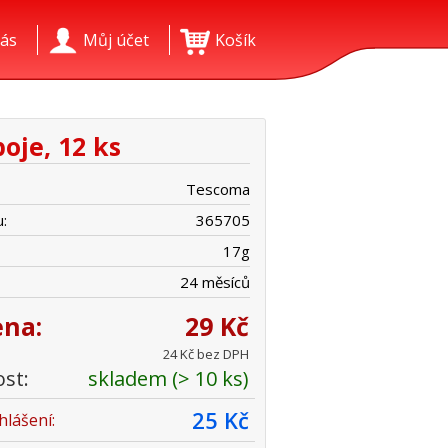
ás
Můj účet
Košík
oje, 12 ks
Tescoma
:
365705
17
g
24 měsíců
ena:
29 Kč
24 Kč bez DPH
st:
skladem (> 10 ks)
25 Kč
hlášení: