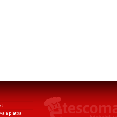
kt
va a platba