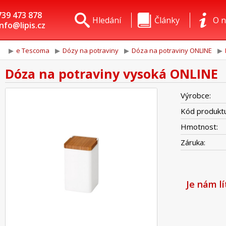
739 473 878
Hledání
Články
O n
info@lipis.cz
e Tescoma
Dózy na potraviny
Dóza na potraviny ONLINE
Dóza na potraviny vysoká ONLINE
Výrobce:
Kód produktu
Hmotnost:
Záruka:
Je nám l