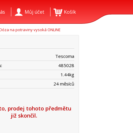
ás
Můj účet
Košík
Dóza na potraviny vysoká ONLINE
Tescoma
:
485028
1.44
kg
24 měsíců
íto, prodej tohoto předmětu
již skončil.