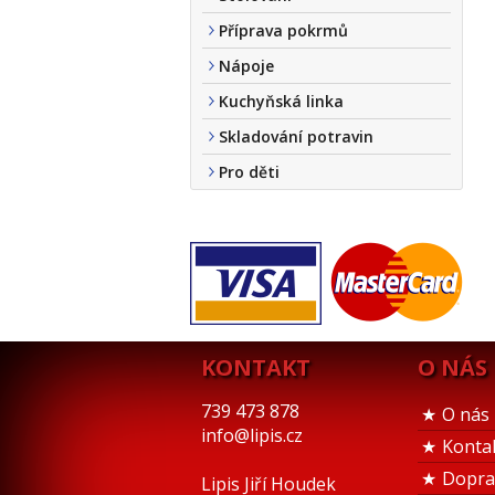
Příprava pokrmů
Nápoje
Kuchyňská linka
Skladování potravin
Pro děti
KONTAKT
O NÁS
739 473 878
O nás
info@lipis.cz
Konta
Dopra
Lipis Jiří Houdek