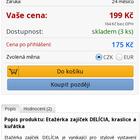
Záruka:
24 měsíců
Vaše cena:
199 Kč
164 Kč bez DPH
Dostupnost:
skladem (3 ks)
175 Kč
Cena po přihlášení:
Zvolená měna:
CZK
EUR
Do košíku
Koupit později
Popis
Hodnocení (2)
Popis produktu: Etažérka zajíček DELÍCIA, kraslice a
kuřátka
Etažérka zajíček DELÍCIA je vynikající pro stylové vystavení