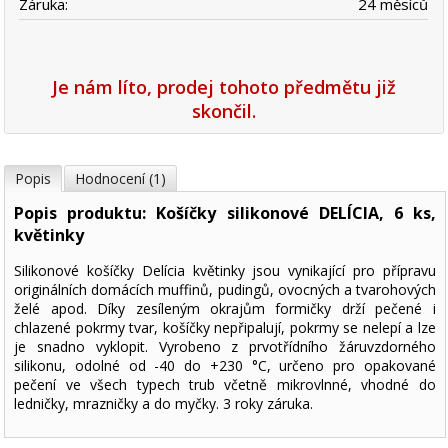
Záruka:
24 měsíců
Je nám líto, prodej tohoto předmětu již
skončil.
Popis
Hodnocení (1)
Popis produktu: Košíčky silikonové DELÍCIA, 6 ks,
květinky
Silikonové košíčky Delícia květinky jsou vynikající pro přípravu
originálních domácích muffinů, pudingů, ovocných a tvarohových
želé apod. Díky zesíleným okrajům formičky drží pečené i
chlazené pokrmy tvar, košíčky nepřipalují, pokrmy se nelepí a lze
je snadno vyklopit. Vyrobeno z prvotřídního žáruvzdorného
silikonu, odolné od -40 do +230 °C, určeno pro opakované
pečení ve všech typech trub včetně mikrovlnné, vhodné do
ledničky, mrazničky a do myčky. 3 roky záruka.