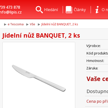
739 473 878
Hledání
Články
O n
info@lipis.cz
e Tescoma
Vše
Jídelní nůž BANQUET, 2 ks
Jídelní nůž BANQUET, 2 ks
Výrobce:
Kód produktu
Hmotnost:
Záruka:
Vaše c
Dostupno
Cena po při