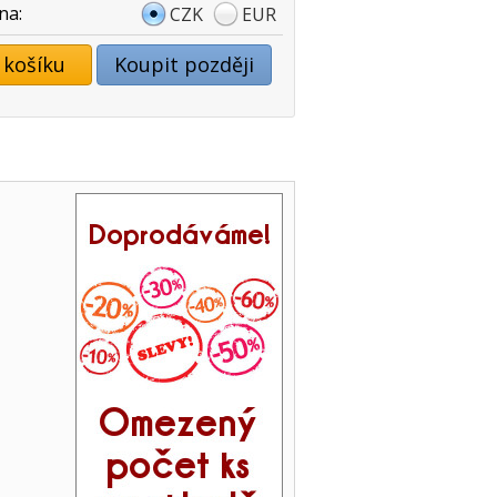
na:
CZK
EUR
 košíku
Koupit později