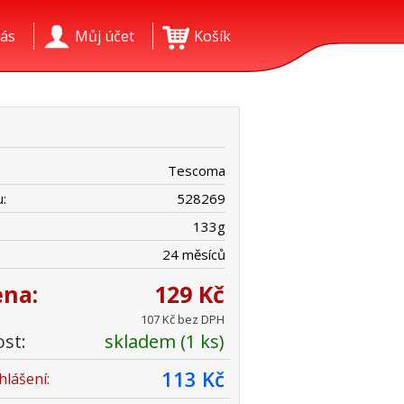
ás
Můj účet
Košík
Tescoma
:
528269
133
g
24 měsíců
ena:
129 Kč
107 Kč bez DPH
st:
skladem (1 ks)
113 Kč
hlášení: