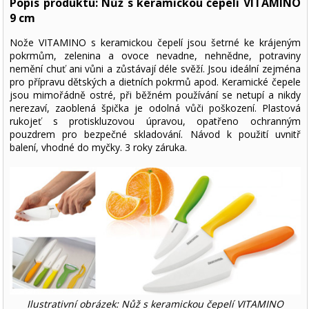
Popis produktu: Nůž s keramickou čepelí VITAMINO
9 cm
Nože VITAMINO s keramickou čepelí jsou šetrné ke krájeným
pokrmům, zelenina a ovoce nevadne, nehnědne, potraviny
nemění chuť ani vůni a zůstávají déle svěží. Jsou ideální zejména
pro přípravu dětských a dietních pokrmů apod. Keramické čepele
jsou mimořádně ostré, při běžném používání se netupí a nikdy
nerezaví, zaoblená špička je odolná vůči poškození. Plastová
rukojeť s protiskluzovou úpravou, opatřeno ochranným
pouzdrem pro bezpečné skladování. Návod k použití uvnitř
balení, vhodné do myčky. 3 roky záruka.
Ilustrativní obrázek: Nůž s keramickou čepelí VITAMINO