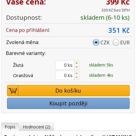
Vaše cena:
399 Kč
330 Kč bez DPH
Dostupnost:
skladem (6-10 ks)
351 Kč
Cena po přihlášení:
Zvolená měna:
CZK
EUR
Barevné varianty:
Žlutá
skladem 5ks
Oranžová
skladem 4ks
Do košíku
Koupit později
Popis
Hodnocení (2)