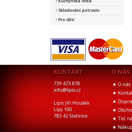
Kuchyňská linka
Skladování potravin
Pro děti
KONTAKT
O NÁS
739 473 878
O nás
info@lipis.cz
Konta
Dopra
Lipis Jiří Houdek
Lípy 100
Obcho
783 42 Slatinice
Tel. n
Nákup