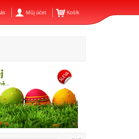
ás
Můj účet
Košík