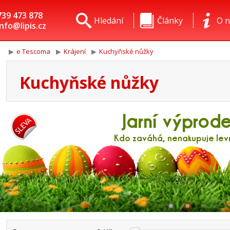
739 473 878
Hledání
Články
O n
info@lipis.cz
e Tescoma
Krájení
Kuchyňské nůžky
Kuchyňské nůžky