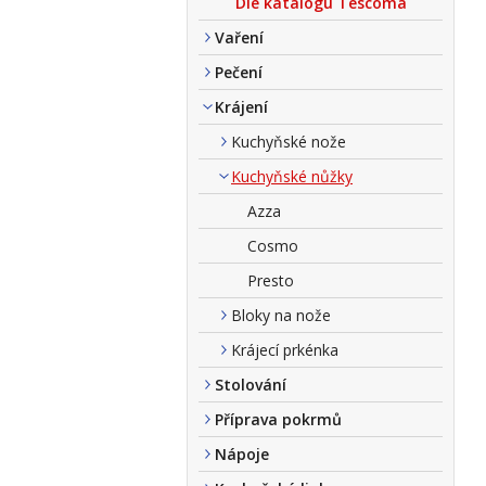
Dle katalogu Tescoma
Vaření
Pečení
Krájení
Kuchyňské nože
Kuchyňské nůžky
Azza
Cosmo
Presto
Bloky na nože
Krájecí prkénka
Stolování
Příprava pokrmů
Nápoje