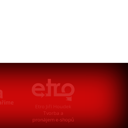
Etro Jiří Houdek
Tvorba a
pronájem e-shopů