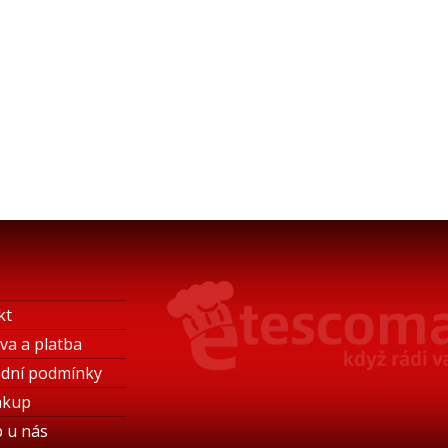
kt
va a platba
dní podmínky
ákup
 u nás