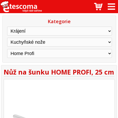
Kategorie
Nůž na šunku HOME PROFI, 25 cm