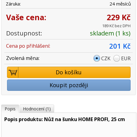
Záruka:
24 měsíců
Vaše cena:
229 Kč
189 Kč bez DPH
Dostupnost:
skladem (1 ks)
201 Kč
Cena po přihlášení:
Zvolená měna:
CZK
EUR
Do košíku
Koupit později
Popis
Hodnocení (1)
Popis produktu: Nůž na šunku HOME PROFI, 25 cm