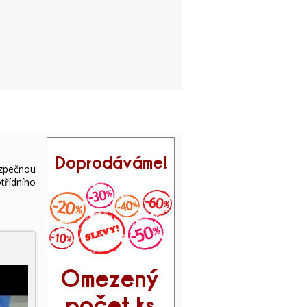
zpečnou
třídního