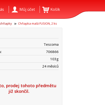
ás
Můj účet
Košík
 chňapky
Chňapka malá FUSION, 2 ks
Tescoma
:
706866
103
g
24 měsíců
íto, prodej tohoto předmětu
již skončil.