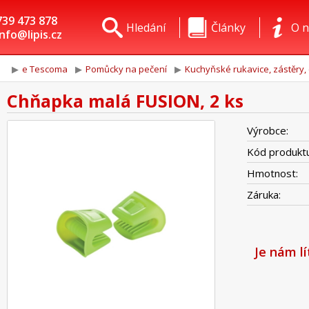
739 473 878
Hledání
Články
O n
info@lipis.cz
e Tescoma
Pomůcky na pečení
Kuchyňské rukavice, zástěry,
Chňapka malá FUSION, 2 ks
Výrobce:
Kód produktu
Hmotnost:
Záruka:
Je nám l