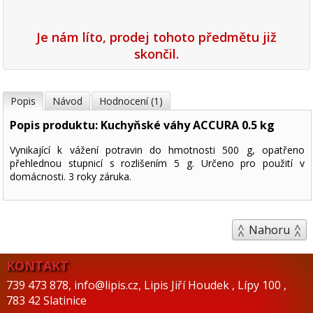
Je nám líto, prodej tohoto předmětu již
skončil.
Popis
Návod
Hodnocení (1)
Popis produktu: Kuchyňské váhy ACCURA 0.5 kg
Vynikající k vážení potravin do hmotnosti 500 g, opatřeno
přehlednou stupnicí s rozlišením 5 g. Určeno pro použití v
domácnosti. 3 roky záruka.
Nahoru
KONTAKT
739 473 878
,
info@lipis.cz
,
Lipis Jiří Houdek
,
Lípy 100
,
783 42 Slatinice