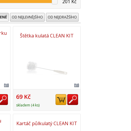
201 Kč
ENÉ
OD NEJLEVNĚJŠÍHO
OD NEJDRAŽŠÍHO
rku
Štětka kulatá CLEAN KIT
69 Kč
skladem (4 ks)
u
Kartáč půlkulatý CLEAN KIT