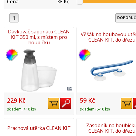
Cena
38 Kč
1
DOPORUČ
Dávkovač saponátu CLEAN
Věšák na houbovou utě
KIT 350 ml, s místem pro
CLEAN KIT, do dřezu
houbičku
229 Kč
59 Kč
skladem (>10 ks)
skladem (6-10 ks)
Zásobník na houbičk
Prachová utěrka CLEAN KIT
CLEAN KIT, do dřezu