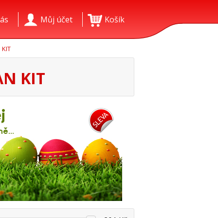
ás
Můj účet
Košík
 KIT
AN KIT