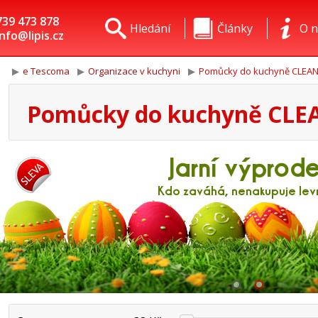
739 473 878
Hledání
Články
O n
info@lipis.cz
e Tescoma
Organizace v kuchyni
Pomůcky do kuchyně CLEAN
Pomůcky do kuchyně CLE