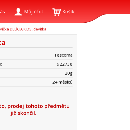
ás
Můj účet
Košík
víčka DELÍCIA KIDS, devítka
ka
Tescoma
:
922738
20
g
24 měsíců
íto, prodej tohoto předmětu
již skončil.