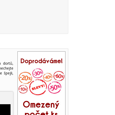
h dortů,
nechejte
 špejli,