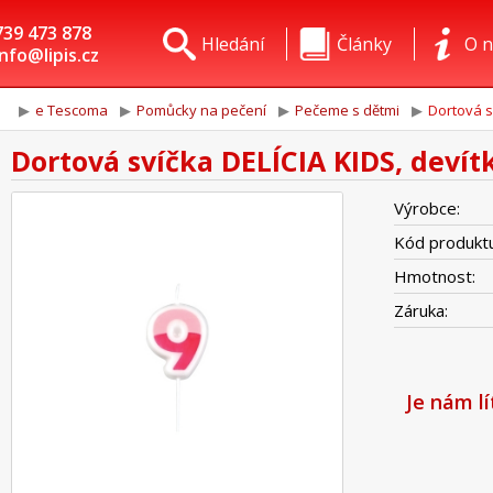
739 473 878
Hledání
Články
O n
info@lipis.cz
e Tescoma
Pomůcky na pečení
Pečeme s dětmi
Dortová s
Dortová svíčka DELÍCIA KIDS, devít
Výrobce:
Kód produktu
Hmotnost:
Záruka:
Je nám l