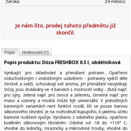
Záruka:
24 měsíců
Je nám líto, prodej tohoto předmětu již
skončil.
Popis
Hodnocení (1)
Popis produktu: Dóza FRESHBOX 0.5 l, obdélníková
Vynikající pro skladování a přenášení potravin. Opatřeno
vzduchotěsným i vodotěsným uzávěrem - potraviny vydrží déle
čerstvé a svěží, uchovávají své aroma, při přenášení nevytékají.
Dózy jsou dodávány ve 4 barvách s možností volby - žlutá např.
pro sýry, zelená např. pro ovoce a zeleninu, červená např. pro
maso a uzeniny a modrá může být univerzální. V jednotlivých
barevných variantách není funkční rozdíl, liší se pouze barvou
silikonového těsnění. Je na rozhodnutí kupujícího, k jakému účelu
barevné rozlišení využije. Vyrobeno z odolného plastu, opatřeno
kvalitním silikonovým těsněním. Odolné od -18 do +110° C,
vhodné do ledničky, mrazničky a mikrovlnné trouby, vhodné do