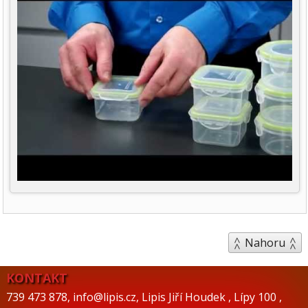
Nahoru
KONTAKT
739 473 878
,
info@lipis.cz
,
Lipis Jiří Houdek
,
Lípy 100
,