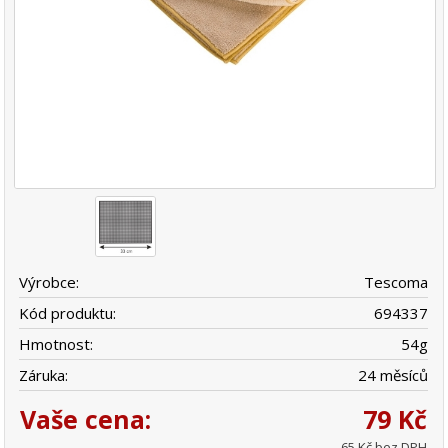
Výrobce:
Tescoma
Kód produktu:
694337
Hmotnost:
54
g
Záruka:
24 měsíců
Vaše cena:
79 Kč
65 Kč bez DPH