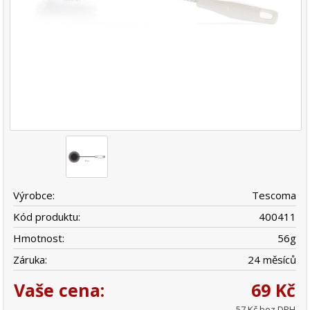
Výrobce:
Tescoma
Kód produktu:
400411
Hmotnost:
56
g
Záruka:
24 měsíců
Vaše cena:
69 Kč
57 Kč bez DPH