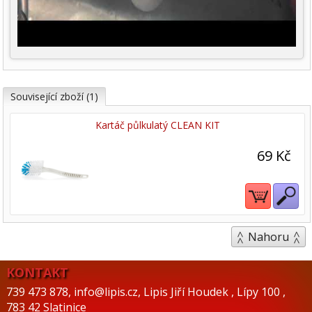
Související zboží (1)
Kartáč půlkulatý CLEAN KIT
69 Kč
Nahoru
KONTAKT
739 473 878
,
info@lipis.cz
,
Lipis Jiří Houdek
,
Lípy 100
,
783 42 Slatinice