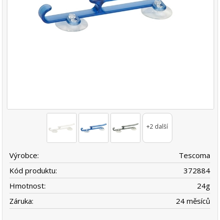
+2 další
Výrobce:
Tescoma
Kód produktu:
372884
Hmotnost:
24
g
Záruka:
24 měsíců