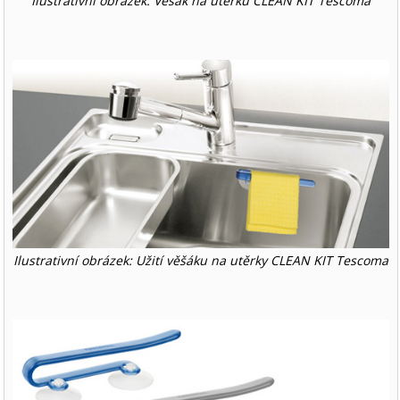
Ilustrativní obrázek: Věšák na utěrku CLEAN KIT Tescoma
Ilustrativní obrázek: Užití věšáku na utěrky CLEAN KIT Tescoma