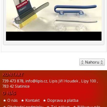
Nahoru
KONTAKT
739 473 878
,
info@lipis.cz
,
Lipis Jiří Houdek
,
Lípy 100
,
783 42 Slatinice
O NÁS
O nás
Kontakt
Doprava a platba