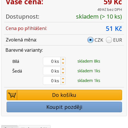
Vaše cena:
59 Kč
49 Kč bez DPH
Dostupnost:
skladem (> 10 ks)
51 Kč
Cena po přihlášení:
Zvolená měna:
CZK
EUR
Barevné varianty:
Bílá
skladem 8ks
Šedá
skladem 1ks
skladem 1ks
Do košíku
Koupit později