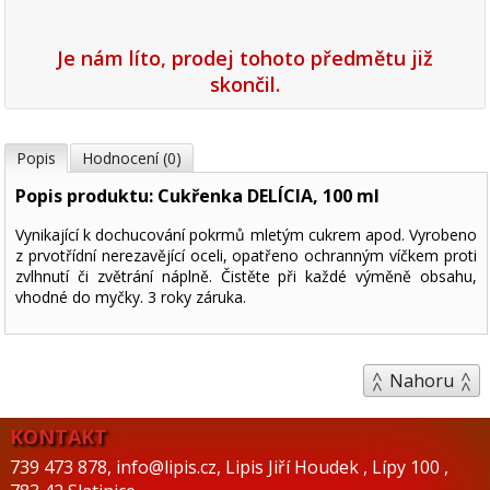
Je nám líto, prodej tohoto předmětu již
skončil.
Popis
Hodnocení (0)
Popis produktu: Cukřenka DELÍCIA, 100 ml
Vynikající k dochucování pokrmů mletým cukrem apod. Vyrobeno
z prvotřídní nerezavějící oceli, opatřeno ochranným víčkem proti
zvlhnutí či zvětrání náplně. Čistěte při každé výměně obsahu,
vhodné do myčky. 3 roky záruka.
Nahoru
KONTAKT
739 473 878
,
info@lipis.cz
,
Lipis Jiří Houdek
,
Lípy 100
,