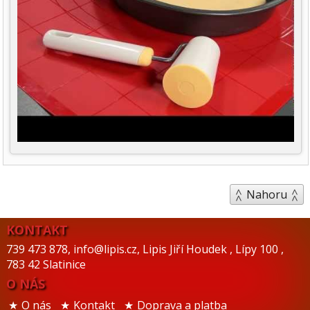
Nahoru
KONTAKT
739 473 878
,
info@lipis.cz
,
Lipis Jiří Houdek
,
Lípy 100
,
783 42 Slatinice
O NÁS
O nás
Kontakt
Doprava a platba