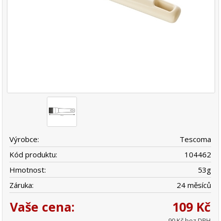
Výrobce:
Tescoma
Kód produktu:
104462
Hmotnost:
53
g
Záruka:
24 měsíců
Vaše cena:
109 Kč
90 Kč bez DPH