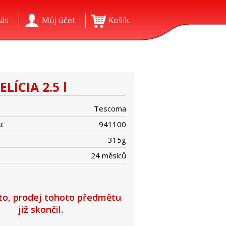
ás
Můj účet
Košík
LÍCIA 2.5 l
Tescoma
:
941100
315
g
24 měsíců
íto, prodej tohoto předmětu
již skončil.