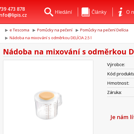
739 473 878
Hledání
Články
O n
info@lipis.cz
e Tescoma
Pomůcky na pečení
Pomůcky na pečení Delícia
Nádoba na mixování s odměrkou DELÍCIA 2.5 l
Nádoba na mixování s odměrkou DE
Výrobce:
Kód produktu
Hmotnost:
Záruka:
Je nám l