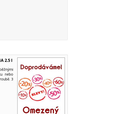
 2.5 l
 běžnými
sku nebo
roubě. 3