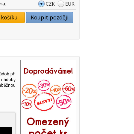
na:
CZK
EUR
 košíku
Koupit později
ádob při
a nádoby
růběžnou