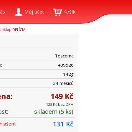
ás
Můj účet
Košík
poklop DELÍCIA
Tescoma
:
409526
142
g
24 měsíců
ena:
149 Kč
123 Kč bez DPH
st:
skladem (5 ks)
131 Kč
hlášení: