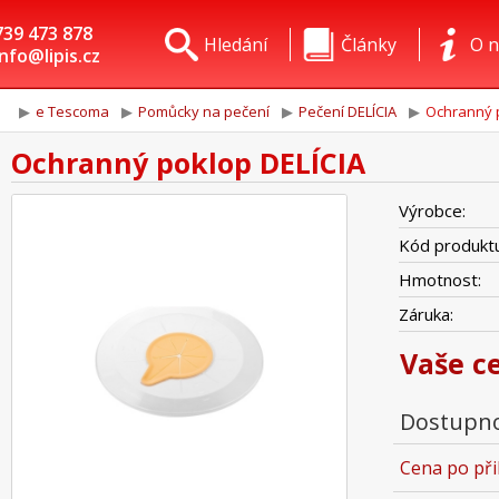
739 473 878
Hledání
Články
O n
info@lipis.cz
e Tescoma
Pomůcky na pečení
Pečení DELÍCIA
Ochranný 
Ochranný poklop DELÍCIA
Výrobce:
Kód produktu
Hmotnost:
Záruka:
Vaše c
Dostupno
Cena po při