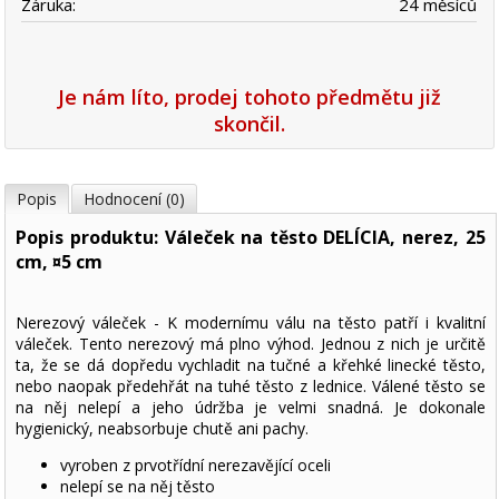
Záruka:
24 měsíců
Je nám líto, prodej tohoto předmětu již
skončil.
Popis
Hodnocení (0)
Popis produktu: Váleček na těsto DELÍCIA, nerez, 25
cm, ¤5 cm
Nerezový váleček - K modernímu válu na těsto patří i kvalitní
váleček. Tento nerezový má plno výhod. Jednou z nich je určitě
ta, že se dá dopředu vychladit na tučné a křehké linecké těsto,
nebo naopak předehřát na tuhé těsto z lednice. Válené těsto se
na něj nelepí a jeho údržba je velmi snadná. Je dokonale
hygienický, neabsorbuje chutě ani pachy.
vyroben z prvotřídní nerezavějící oceli
nelepí se na něj těsto