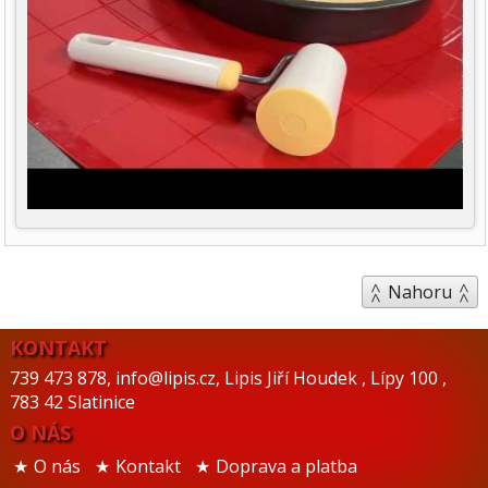
Nahoru
KONTAKT
739 473 878
,
info@lipis.cz
,
Lipis Jiří Houdek
,
Lípy 100
,
783 42 Slatinice
O NÁS
O nás
Kontakt
Doprava a platba