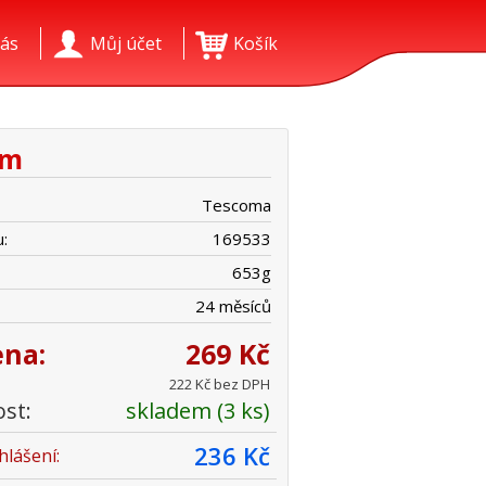
ás
Můj účet
Košík
cm
Tescoma
:
169533
653
g
24 měsíců
ena:
269 Kč
222 Kč bez DPH
st:
skladem (3 ks)
236 Kč
hlášení: