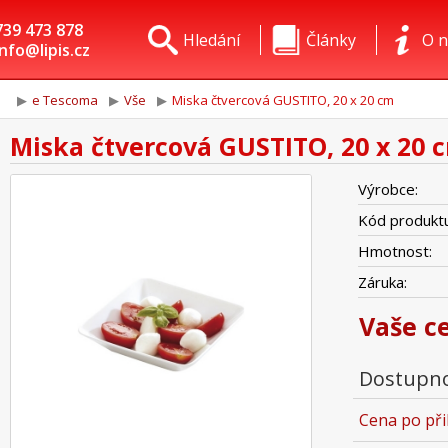
739 473 878
Hledání
Články
O n
info@lipis.cz
e Tescoma
Vše
Miska čtvercová GUSTITO, 20 x 20 cm
Miska čtvercová GUSTITO, 20 x 20 
Výrobce:
Kód produktu
Hmotnost:
Záruka:
Vaše c
Dostupno
Cena po při