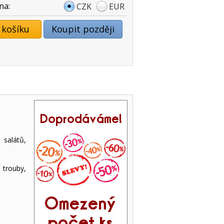
na:
CZK
EUR
 košíku
Koupit později
 salátů,
trouby,