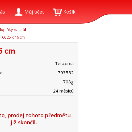
ás
Můj účet
Košík
oplňky na stůl
TO, 25 x 16 cm
16 cm
Tescoma
:
793552
708
g
24 měsíců
íto, prodej tohoto předmětu
již skončil.