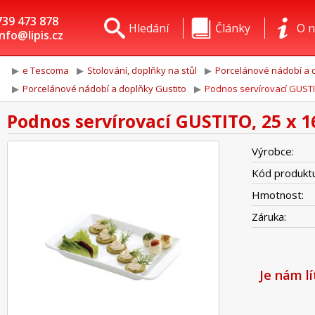
739 473 878
Hledání
Články
O n
info@lipis.cz
e Tescoma
Stolování, doplňky na stůl
Porcelánové nádobí a d
Porcelánové nádobí a doplňky Gustito
Podnos servírovací GUSTI
Podnos servírovací GUSTITO, 25 x 
Výrobce:
Kód produktu
Hmotnost:
Záruka:
Je nám l