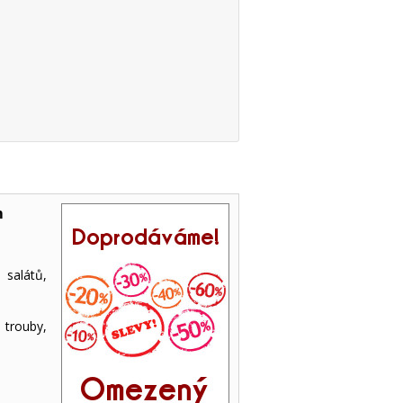
m
 salátů,
trouby,